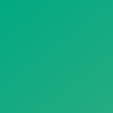
遥想公瑾当年，小乔初嫁了，雄姿英发。
羽扇纶巾，谈笑间，樯橹灰飞烟灭。
故国神游，多情应笑我，早生华发。
人生如梦，一尊还酹江月。